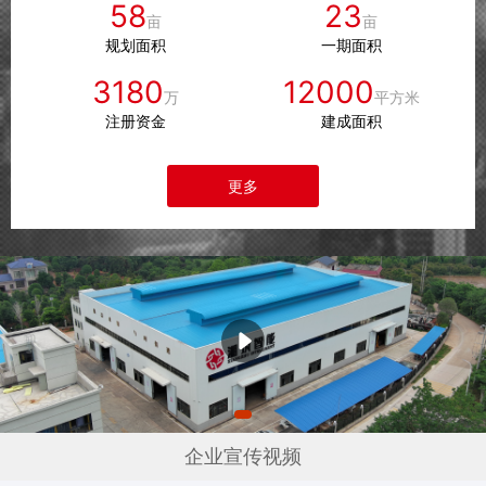
58
23
亩
亩
规划面积
一期面积
3180
12000
万
平方米
注册资金
建成面积
更多
企业宣传视频