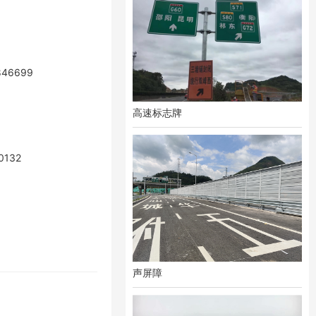
846699
高速标志牌
0132
声屏障